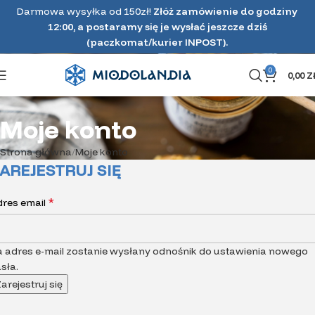
Darmowa wysyłka od 150zł!
Złóż zamówienie do godziny
12:00, a postaramy się je wysłać jeszcze dziś
(paczkomat/kurier INPOST).
0
0,00
Z
Moje konto
Strona główna
Moje konto
AREJESTRUJ SIĘ
*
dres email
 adres e-mail zostanie wysłany odnośnik do ustawienia nowego
sła.
arejestruj się