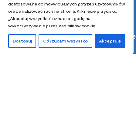
dostosowane do indywidualnych potrzeb użytkowników
oraz analizować ruch na stronie. Kliknięcie przycisku
„Akceptuj wszystkie” oznacza zgodę na
wykorzystywanie przez nas plików cookie.
Kategorie
Dostosuj
Odrzucam wszystko
Akceptuję
0
Sklep
Lista życzeń
Kosz
Moje konto
Kit pszczeli
Miód
Pierzga pszczela
Pyłek pszczeli
Spiżarnia Miodolandia
Wosk
Z głową w ulu
Zestawy prezentowe
Wszystkie prawa zastrzeżone 2025.