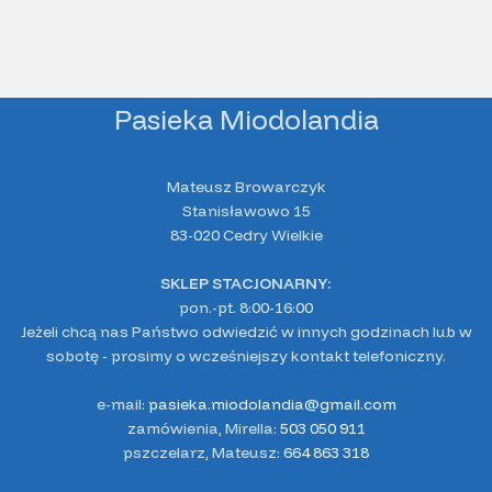
Pasieka Miodolandia
Mateusz Browarczyk
Stanisławowo 15
83-020 Cedry Wielkie
SKLEP STACJONARNY:
pon.-pt. 8:00-16:00
Jeżeli chcą nas Państwo odwiedzić w innych godzinach lub w
sobotę - prosimy o wcześniejszy kontakt telefoniczny.
e-mail:
pasieka.miodolandia@gmail.com
zamówienia, Mirella:
503 050 911
pszczelarz, Mateusz:
664 863 318