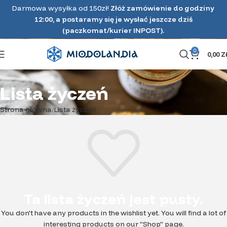
Darmowa wysyłka od 150zł!
Złóż zamówienie do godziny
12:00, a postaramy się je wysłać jeszcze dziś
(paczkomat/kurier INPOST).
0
0,00
Z
Lista życzeń
Strona główna
Lista życzeń
Ta lista życzeń jest pusty.
You don't have any products in the wishlist yet.
You will find a lot of
interesting products on our "Shop" page.