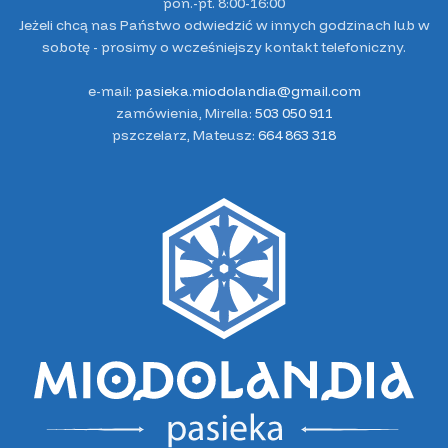
pon.-pt. 8:00-16:00
Jeżeli chcą nas Państwo odwiedzić w innych godzinach lub w
sobotę - prosimy o wcześniejszy kontakt telefoniczny.
e-mail:
pasieka.miodolandia@gmail.com
zamówienia, Mirella:
503 050 911
pszczelarz, Mateusz:
664 863 318