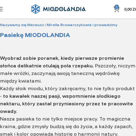
0
0,00
Z
Nazywamy się Mateusz i Mirella Browarczykowie i prowadzimy
Pasiekę MIODOLANDIA
Wyobraź sobie poranek, kiedy pierwsze promienie
słońca delikatnie otulają pola rzepaku.
Pszczoły, niczym
małe wróżki, zaczynają swoją taneczną wędrówkę
między kwiatami.
Każdy słoik miodu, który zakręcamy, to nie tylko produkt
-
to kawałek naszej pasji, wspomnienie słodkiego
nektaru, który zastał przyniesiony przez te pracowite
owady.
Nasza pasieka to nie tylko miejsce pracy. To magiczna
kraina, gdzie zmysły budzą się do życia, a każdy zapach,
smak i kolor opowiada historię o harmonii natury.