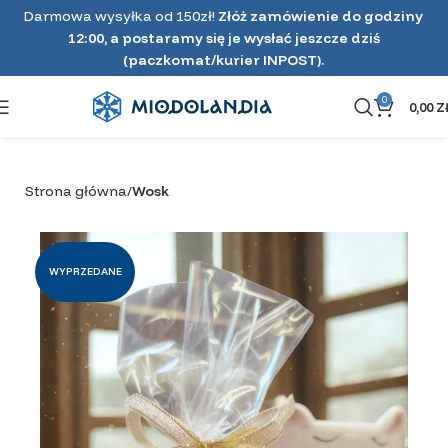
Darmowa wysyłka od 150zł!
Złóż zamówienie do godziny
12:00, a postaramy się je wysłać jeszcze dziś
(paczkomat/kurier INPOST).
0
0,00
Z
Strona główna
Wosk
WYPRZEDANE