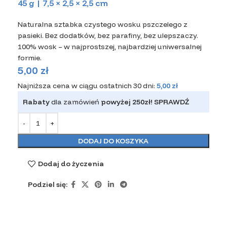
45 g | 7,5 × 2,5 × 2,5 cm
Naturalna sztabka czystego wosku pszczelego z
pasieki. Bez dodatków, bez parafiny, bez ulepszaczy.
100% wosk – w najprostszej, najbardziej uniwersalnej
formie.
5,00
zł
Najniższa cena w ciągu ostatnich 30 dni:
5,00
zł
Rabaty
dla zamówień
powyżej 250zł!
SPRAWDŹ
DODAJ DO KOSZYKA
Dodaj do życzenia
Podziel się: