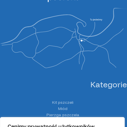
Kategorie
Kit pszczeli
Miód
Pierzga pszczela
Pyłek pszczeli
Cenimy prywatność użytkowników