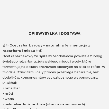
OPIS
WYSYŁKA I DOSTAWA
🍎✨
Ocet rabarbarowy – naturalna fermentacja z
rabarbaru i miodu
✨🍎
Ocet rabarbarowy ze Spiżarni Miodolandia powstaje z łodyg
świeżego rabarbaru, żuławskiego miodu i wody, które
fermentują na dzikich drożdżach obecnych na skórce roślin i w
miodzie. Dzięki temu cały proces przebiega naturalnie, bez
dodatków, konserwantów czy sztucznego wspomagania.
🌿
Skład:
• rabarbar
• miód
• woda
• naturalne drożdże dzikie (obecne na surowcach)