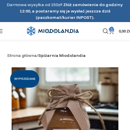
Darmowa wysyłka od 150zł!
Złóż zamówienie do godziny
12:00, a postaramy się je wysłać jeszcze dziś
(paczkomat/kurier INPOST).
0
0,00
Z
Strona główna
Spiżarnia Miodolandia
WYPRZEDANE