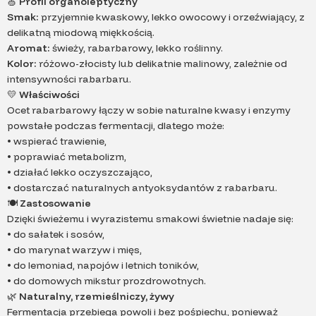
🍏
Profil organoleptyczny
Smak:
przyjemnie kwaskowy, lekko owocowy i orzeźwiający, z
delikatną miodową miękkością.
Aromat:
świeży, rabarbarowy, lekko roślinny.
Kolor:
różowo-złocisty lub delikatnie malinowy, zależnie od
intensywności rabarbaru.
💛
Właściwości
Ocet rabarbarowy łączy w sobie naturalne kwasy i enzymy
powstałe podczas fermentacji, dlatego może:
• wspierać trawienie,
• poprawiać metabolizm,
• działać lekko oczyszczająco,
• dostarczać naturalnych antyoksydantów z rabarbaru.
🍽️
Zastosowanie
Dzięki świeżemu i wyrazistemu smakowi świetnie nadaje się:
• do sałatek i sosów,
• do marynat warzyw i mięs,
• do lemoniad, napojów i letnich toników,
• do domowych mikstur prozdrowotnych.
🌿
Naturalny, rzemieślniczy, żywy
Fermentacja przebiega powoli i bez pośpiechu, ponieważ