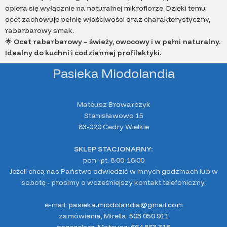
opiera się wyłącznie na naturalnej mikroflorze. Dzięki temu
ocet zachowuje pełnię właściwości oraz charakterystyczny,
rabarbarowy smak.
🌟
Ocet rabarbarowy – świeży, owocowy i w pełni naturalny.
Idealny do kuchni i codziennej profilaktyki.
Pasieka Miodolandia
Mateusz Browarczyk
Stanisławowo 15
83-020 Cedry Wielkie
SKLEP STACJONARNY:
pon.-pt. 8:00-16:00
Jeżeli chcą nas Państwo odwiedzić w innych godzinach lub w
sobotę - prosimy o wcześniejszy kontakt telefoniczny.
e-mail:
pasieka.miodolandia@gmail.com
zamówienia, Mirella:
503 050 911
pszczelarz, Mateusz:
664 863 318