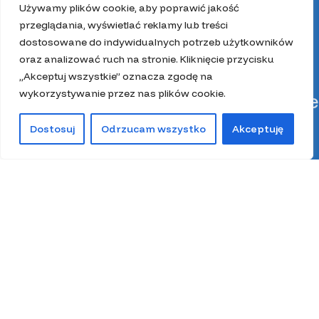
Używamy plików cookie, aby poprawić jakość
przeglądania, wyświetlać reklamy lub treści
dostosowane do indywidualnych potrzeb użytkowników
oraz analizować ruch na stronie. Kliknięcie przycisku
„Akceptuj wszystkie” oznacza zgodę na
wykorzystywanie przez nas plików cookie.
Kategorie
Dostosuj
Odrzucam wszystko
Akceptuję
0
Kit pszczeli
Sklep
Filtry
Lista życzeń
Kosz
Moje konto
Miód
Pierzga pszczela
Pyłek pszczeli
Spiżarnia Miodolandia
Wosk
Z głową w ulu
Zestawy prezentowe
Wszystkie prawa zastrzeżone 2025.