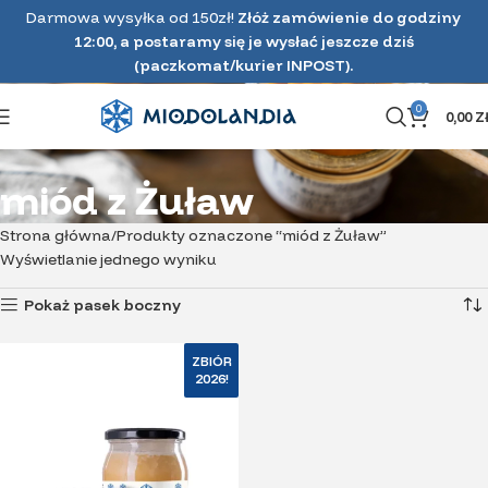
Darmowa wysyłka od 150zł!
Złóż zamówienie do godziny
12:00, a postaramy się je wysłać jeszcze dziś
(paczkomat/kurier INPOST).
0
0,00
Z
miód z Żuław
Strona główna
Produkty oznaczone “miód z Żuław”
Wyświetlanie jednego wyniku
Pokaż pasek boczny
ZBIÓR
2026!