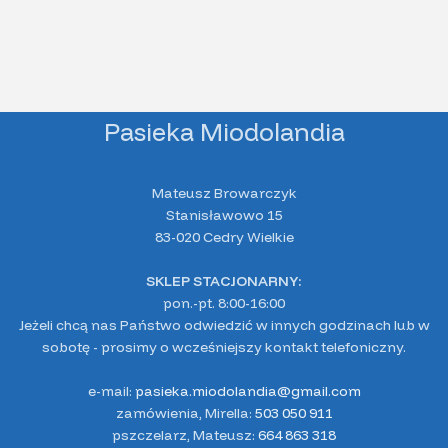
Pasieka Miodolandia
Mateusz Browarczyk
Stanisławowo 15
83-020 Cedry Wielkie
SKLEP STACJONARNY:
pon.-pt. 8:00-16:00
Jeżeli chcą nas Państwo odwiedzić w innych godzinach lub w
sobotę - prosimy o wcześniejszy kontakt telefoniczny.
e-mail:
pasieka.miodolandia@gmail.com
zamówienia, Mirella:
503 050 911
pszczelarz, Mateusz:
664 863 318