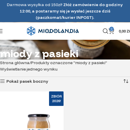
Darmowa wysyłka od 150zł!
Złóż zamówienie do godziny
12:00, a postaramy się je wysłać jeszcze dziś
(paczkomat/kurier INPOST).
0
0,00
Z
miody z pasieki
Strona główna
Produkty oznaczone “miody z pasieki”
Wyświetlanie jednego wyniku
Pokaż pasek boczny
ZBIÓR
2026!