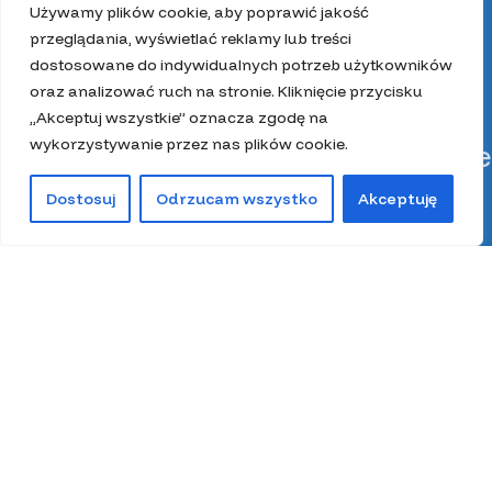
Używamy plików cookie, aby poprawić jakość
przeglądania, wyświetlać reklamy lub treści
dostosowane do indywidualnych potrzeb użytkowników
oraz analizować ruch na stronie. Kliknięcie przycisku
„Akceptuj wszystkie” oznacza zgodę na
wykorzystywanie przez nas plików cookie.
Kategorie
Dostosuj
Odrzucam wszystko
Akceptuję
0
Kit pszczeli
Sklep
Filtry
Lista życzeń
Kosz
Moje konto
Miód
Pierzga pszczela
Pyłek pszczeli
Spiżarnia Miodolandia
Wosk
Z głową w ulu
Zestawy prezentowe
Wszystkie prawa zastrzeżone 2025.