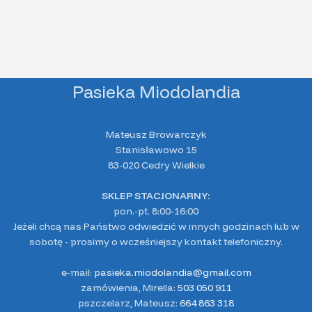
Pasieka Miodolandia
Mateusz Browarczyk
Stanisławowo 15
83-020 Cedry Wielkie
SKLEP STACJONARNY:
pon.-pt. 8:00-16:00
Jeżeli chcą nas Państwo odwiedzić w innych godzinach lub w
sobotę - prosimy o wcześniejszy kontakt telefoniczny.
e-mail:
pasieka.miodolandia@gmail.com
zamówienia, Mirella:
503 050 911
pszczelarz, Mateusz:
664 863 318