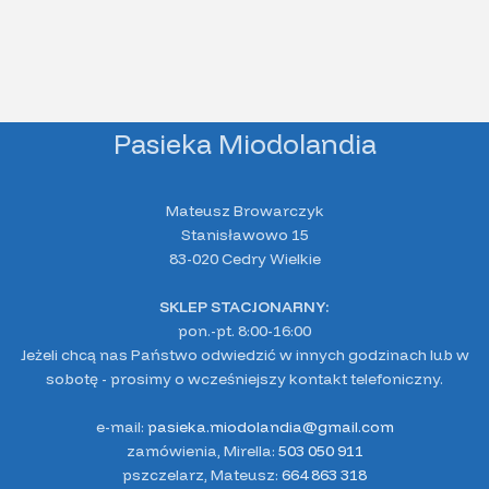
Pasieka Miodolandia
Mateusz Browarczyk
Stanisławowo 15
83-020 Cedry Wielkie
SKLEP STACJONARNY:
pon.-pt. 8:00-16:00
Jeżeli chcą nas Państwo odwiedzić w innych godzinach lub w
sobotę - prosimy o wcześniejszy kontakt telefoniczny.
e-mail:
pasieka.miodolandia@gmail.com
zamówienia, Mirella:
503 050 911
pszczelarz, Mateusz:
664 863 318