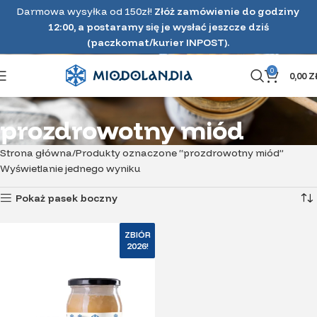
Darmowa wysyłka od 150zł!
Złóż zamówienie do godziny
12:00, a postaramy się je wysłać jeszcze dziś
(paczkomat/kurier INPOST).
0
0,00
Z
prozdrowotny miód
Strona główna
Produkty oznaczone “prozdrowotny miód”
Wyświetlanie jednego wyniku
Pokaż pasek boczny
ZBIÓR
2026!