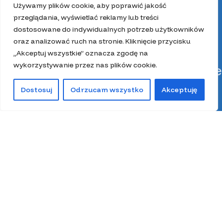
Używamy plików cookie, aby poprawić jakość
przeglądania, wyświetlać reklamy lub treści
dostosowane do indywidualnych potrzeb użytkowników
oraz analizować ruch na stronie. Kliknięcie przycisku
„Akceptuj wszystkie” oznacza zgodę na
wykorzystywanie przez nas plików cookie.
Kategorie
Dostosuj
Odrzucam wszystko
Akceptuję
0
Kit pszczeli
Sklep
Filtry
Lista życzeń
Kosz
Moje konto
Miód
Pierzga pszczela
Pyłek pszczeli
Spiżarnia Miodolandia
Wosk
Z głową w ulu
Zestawy prezentowe
Wszystkie prawa zastrzeżone 2025.