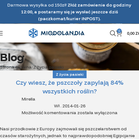
Darmowa wysyłka od 150zł!
Złóż zamówienie do godziny
12:00, a postaramy się je wysłać jeszcze dziś
(paczkomat/kurier INPOST).
0
0,00
Z
Blog
Strona główna
Z życia pasieki
Z życia pasieki
Czy wiesz, że pszczoły zapylają 84%
wszystkich roślin?
Mirella
Wł . 2014-01-26
Możliwość komentowania
została wyłączona
Nasi przodkowie z Europy zajmowali się pszczelarstwem od
czasów starożytnych, jednak to najprawdopodobniej Egipcjanie