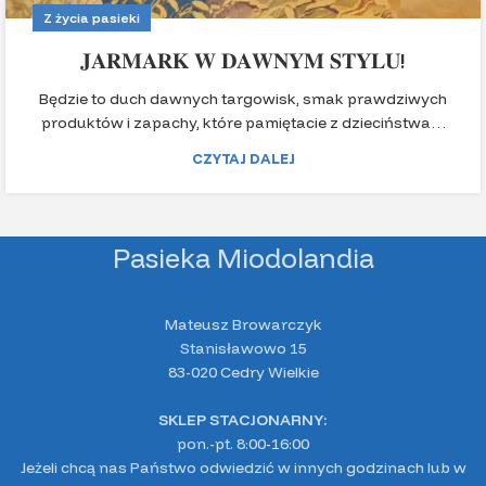
Z życia pasieki
𝐉𝐀𝐑𝐌𝐀𝐑𝐊 𝐖 𝐃𝐀𝐖𝐍𝐘𝐌 𝐒𝐓𝐘𝐋𝐔!
Będzie to duch dawnych targowisk, smak prawdziwych
produktów i zapachy, które pamiętacie z dzieciństwa…
CZYTAJ DALEJ
Pasieka Miodolandia
Mateusz Browarczyk
Stanisławowo 15
83-020 Cedry Wielkie
SKLEP STACJONARNY:
pon.-pt. 8:00-16:00
Jeżeli chcą nas Państwo odwiedzić w innych godzinach lub w