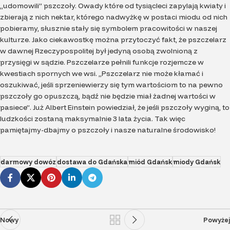
„udomowili” pszczoły. Owady które od tysiącleci zapylają kwiaty i
zbierają z nich nektar, którego nadwyżkę w postaci miodu od nich
pobieramy, słusznie stały się symbolem pracowitości w naszej
kulturze. Jako ciekawostkę można przytoczyć fakt, że pszczelarz
w dawnej Rzeczypospolitej był jedyną osobą zwolnioną z
przysięgi w sądzie. Pszczelarze pełnili funkcje rozjemcze w
kwestiach spornych we wsi. „Pszczelarz nie może kłamać i
oszukiwać, jeśli sprzeniewierzy się tym wartościom to na pewno
pszczoły go opuszczą, bądź nie będzie miał żadnej wartości w
pasiece”. Już Albert Einstein powiedział, że jeśli pszczoły wyginą, to
ludzkości zostaną maksymalnie 3 lata życia. Tak więc
pamiętajmy-dbajmy o pszczoły i nasze naturalne środowisko!
darmowy dowóz
dostawa do Gdańska
miód Gdańsk
miody Gdańsk
Nowy
Powyżej