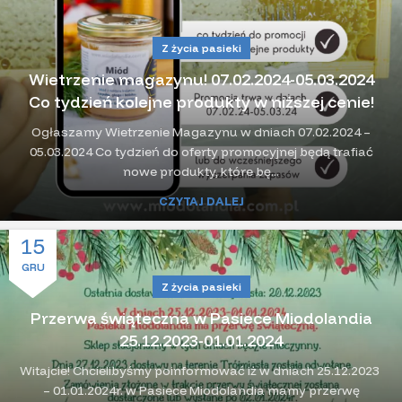
Z życia pasieki
Wietrzenie magazynu! 07.02.2024-05.03.2024
Co tydzień kolejne produkty w niższej cenie!
Ogłaszamy Wietrzenie Magazynu w dniach 07.02.2024 –
05.03.2024 Co tydzień do oferty promocyjnej będą trafiać
nowe produkty, które bę...
CZYTAJ DALEJ
15
GRU
Z życia pasieki
Przerwa świąteczna w Pasiece Miodolandia
25.12.2023-01.01.2024
Witajcie! Chcielibyśmy poinformować iż w dniach 25.12.2023
– 01.01.2024r. w Pasiece Miodolandia mamy przerwę