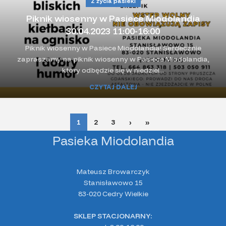
Z życia pasieki
Piknik wiosenny w Pasiece Miodolandia
30.04.2023 11:00-16:00
Piknik wiosenny w Pasiece Miodolandia! Serdecznie
zapraszamy na piknik wiosenny w Pasiece Miodolandia,
który odbędzie się w niedziel...
CZYTAJ DALEJ
1
2
3
›
»
Pasieka Miodolandia
Mateusz Browarczyk
Stanisławowo 15
83-020 Cedry Wielkie
SKLEP STACJONARNY: