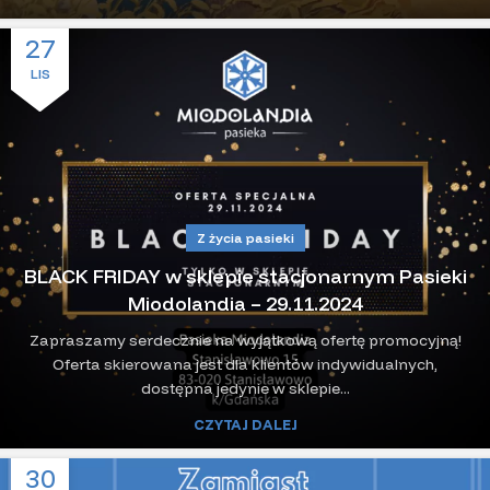
27
LIS
Z życia pasieki
BLACK FRIDAY w sklepie stacjonarnym Pasieki
Miodolandia – 29.11.2024
Zapraszamy serdecznie na wyjątkową ofertę promocyjną!
Oferta skierowana jest dla klientów indywidualnych,
dostępna jedynie w sklepie...
CZYTAJ DALEJ
30