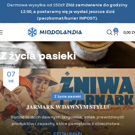
Darmowa wysyłka od 150zł!
Złóż zamówienie do godziny
12:00, a postaramy się je wysłać jeszcze dziś
(paczkomat/kurier INPOST).
0
0,00
Z
Z życia pasieki
Strona główna
Archiwum dla kategorii 'Z życia pasieki'"
07
SIE
Z życia pasieki
𝐉𝐀𝐑𝐌𝐀𝐑𝐊 𝐖 𝐃𝐀𝐖𝐍𝐘𝐌 𝐒𝐓𝐘𝐋𝐔!
Będzie to duch dawnych targowisk, smak prawdziwych
produktów i zapachy, które pamiętacie z dzieciństwa…
CZYTAJ DALEJ