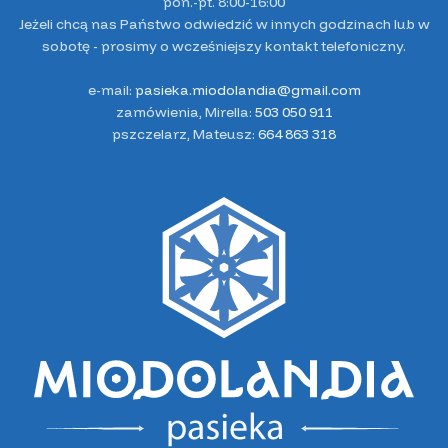
pon.-pt. 8:00-16:00
Jeżeli chcą nas Państwo odwiedzić w innych godzinach lub w
sobotę - prosimy o wcześniejszy kontakt telefoniczny.
e-mail:
pasieka.miodolandia@gmail.com
zamówienia, Mirella:
503 050 911
pszczelarz, Mateusz:
664 863 318