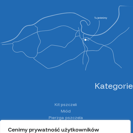
Kategorie
Kit pszczeli
Miód
Pierzga pszczela
Pyłek pszczeli
Cenimy prywatność użytkowników
Spiżarnia Miodolandia