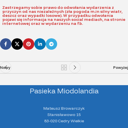
Zastrzegamy sobie prawo do odwołania wydarzenia z
przyczyn od nas niezależnych (zła pogoda m.in silny wiatr,
deszcz oraz wypadki losowe). W przypadku odwołania
pojawi się informacja na naszych social mediach, na stronie
internetowej oraz w wydarzeniu na fb.
Nowy
Powyżej
Pasieka Miodolandia
Mateusz Browarczyk
Stanisławowo 15
83-020 Cedry Wielkie