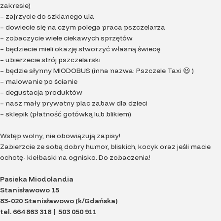
zakresie)
– zajrzycie do szklanego ula
– dowiecie się na czym polega praca pszczelarza
– zobaczycie wiele ciekawych sprzętów
– będziecie mieli okazję stworzyć własną świecę
– ubierzecie strój pszczelarski
– będzie słynny MIODOBUS (inna nazwa: Pszczele Taxi 😃 )
– malowanie po ścianie
– degustacja produktów
– nasz mały prywatny plac zabaw dla dzieci
– sklepik (płatność gotówką lub blikiem)
Wstęp wolny, nie obowiązują zapisy!
Zabierzcie ze sobą dobry humor, bliskich, kocyk oraz jeśli macie
ochotę- kiełbaski na ognisko. Do zobaczenia!
Pasieka Miodolandia
Stanisławowo 15
83-020 Stanisławowo (k/Gdańska)
tel. 664 863 318 | 503 050 911