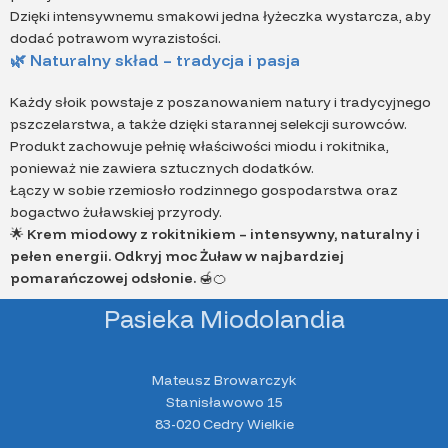
Dzięki intensywnemu smakowi jedna łyżeczka wystarcza, aby
dodać potrawom wyrazistości.
🌿
Naturalny skład – tradycja i pasja
Każdy słoik powstaje z poszanowaniem natury i tradycyjnego
pszczelarstwa, a także dzięki starannej selekcji surowców.
Produkt zachowuje pełnię właściwości miodu i rokitnika,
ponieważ nie zawiera sztucznych dodatków.
Łączy w sobie rzemiosło rodzinnego gospodarstwa oraz
bogactwo żuławskiej przyrody.
🌟
Krem miodowy z rokitnikiem – intensywny, naturalny i
pełen energii. Odkryj moc Żuław w najbardziej
pomarańczowej odsłonie.
🍯🍊
Pasieka Miodolandia
Mateusz Browarczyk
Stanisławowo 15
83-020 Cedry Wielkie