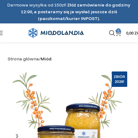
Darmowa wysyłka od 150zł!
Złóż zamówienie do godziny
12:00, a postaramy się je wysłać jeszcze dziś
(paczkomat/kurier INPOST).
0
0,00
Z
Strona główna
Miód
ZBIÓR
2026!