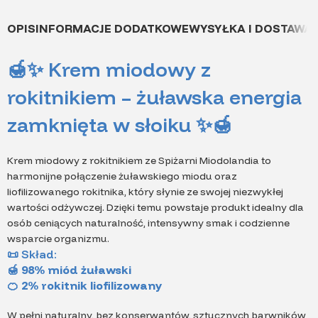
OPIS
INFORMACJE DODATKOWE
WYSYŁKA I DOSTAWA
🍯✨
Krem miodowy z
rokitnikiem – żuławska energia
zamknięta w słoiku
✨🍯
Krem miodowy z rokitnikiem ze Spiżarni Miodolandia to
harmonijne połączenie żuławskiego miodu oraz
liofilizowanego rokitnika, który słynie ze swojej niezwykłej
wartości odżywczej. Dzięki temu powstaje produkt idealny dla
osób ceniących naturalność, intensywny smak i codzienne
wsparcie organizmu.
📜
Skład:
🍯 98% miód żuławski
🍊 2% rokitnik liofilizowany
W pełni naturalny, bez konserwantów, sztucznych barwników