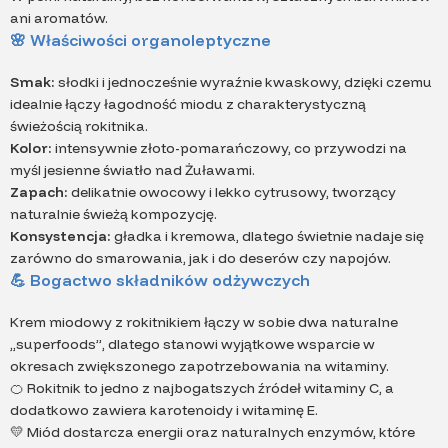
ani aromatów.
🌸
Właściwości organoleptyczne
Smak:
słodki i jednocześnie wyraźnie kwaskowy, dzięki czemu
idealnie łączy łagodność miodu z charakterystyczną
świeżością rokitnika.
Kolor:
intensywnie złoto-pomarańczowy, co przywodzi na
myśl jesienne światło nad Żuławami.
Zapach:
delikatnie owocowy i lekko cytrusowy, tworzący
naturalnie świeżą kompozycję.
Konsystencja:
gładka i kremowa, dlatego świetnie nadaje się
zarówno do smarowania, jak i do deserów czy napojów.
💪
Bogactwo składników odżywczych
Krem miodowy z rokitnikiem łączy w sobie dwa naturalne
„superfoods”, dlatego stanowi wyjątkowe wsparcie w
okresach zwiększonego zapotrzebowania na witaminy.
🍊 Rokitnik to jedno z najbogatszych źródeł witaminy C, a
dodatkowo zawiera karotenoidy i witaminę E.
💛 Miód dostarcza energii oraz naturalnych enzymów, które