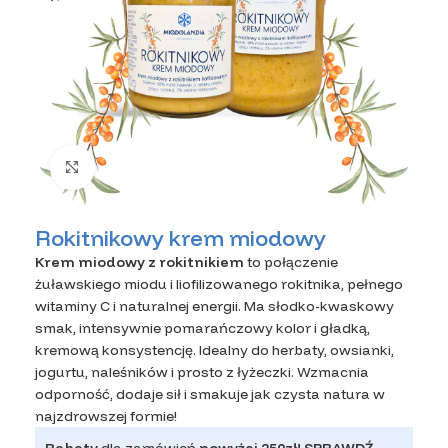
Kliknij, aby powiększyć zdjęcie
Rokitnikowy krem miodowy
Krem miodowy z rokitnikiem
to połączenie
żuławskiego miodu i liofilizowanego rokitnika, pełnego
witaminy C i naturalnej energii. Ma słodko-kwaskowy
smak, intensywnie pomarańczowy kolor i gładką,
kremową konsystencję. Idealny do herbaty, owsianki,
jogurtu, naleśników i prosto z łyżeczki. Wzmacnia
odporność, dodaje sił i smakuje jak czysta natura w
najzdrowszej formie!
Rabaty
dla zamówień
powyżej 250zł!
SPRAWDŹ