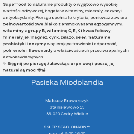
Superfood
to naturalne produkty o wyjątkowo wysokiej
wartości odżywczej, bogate w witaminy, minerały, enzymy i
antyoksydanty. Pierzga spełnia te kryteria, ponieważ zawiera
pełnowartościowe białko
z aminokwasami egzogennymi,
witaminy z grupy B, witaminę C, E, K i kwas foliowy
,
m
inerały
jak magnez, cynk, żelazo, selen,
naturalne
probiotyki i enzymy
wspierające trawienie i odporność,
polifenole i flawonoidy
o właściwościach przeciwzapalnych i
antyoksydacyjnych.
✨
Sięgnij po pierzgę żuławską sierpniową i poczuj jej
naturalną moc!
🐝🍯
Pasieka Miodolandia
Mateusz Browarczyk
Stanisławowo 15
83-020 Cedry Wielkie
SKLEP STACJONARNY:
pon.-pt. 8:00-16:00