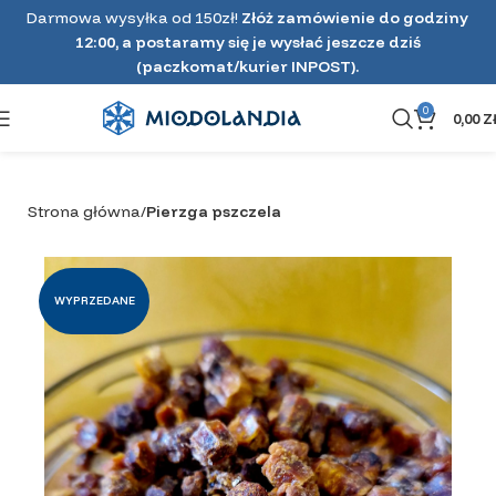
Darmowa wysyłka od 150zł!
Złóż zamówienie do godziny
12:00, a postaramy się je wysłać jeszcze dziś
(paczkomat/kurier INPOST).
0
0,00
Z
Strona główna
Pierzga pszczela
WYPRZEDANE