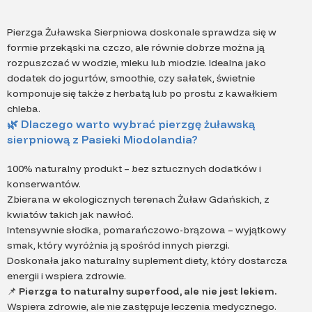
Pierzga Żuławska Sierpniowa doskonale sprawdza się w
formie przekąski na czczo, ale równie dobrze można ją
rozpuszczać w wodzie, mleku lub miodzie. Idealna jako
dodatek do jogurtów, smoothie, czy sałatek, świetnie
komponuje się także z herbatą lub po prostu z kawałkiem
chleba.
🌿
Dlaczego warto wybrać pierzgę żuławską
sierpniową z Pasieki Miodolandia?
100% naturalny produkt – bez sztucznych dodatków i
konserwantów.
Zbierana w ekologicznych terenach Żuław Gdańskich, z
kwiatów takich jak nawłoć.
Intensywnie słodka, pomarańczowo-brązowa – wyjątkowy
smak, który wyróżnia ją spośród innych pierzgi.
Doskonała jako naturalny suplement diety, który dostarcza
energii i wspiera zdrowie.
📌
Pierzga to naturalny superfood, ale nie jest lekiem.
Wspiera zdrowie, ale nie zastępuje leczenia medycznego.