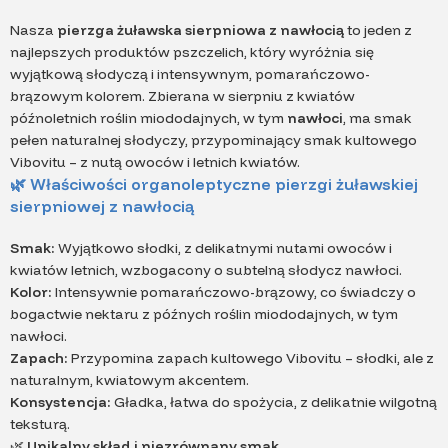
Nasza
pierzga żuławska sierpniowa z nawłocią
to jeden z
najlepszych produktów pszczelich, który wyróżnia się
wyjątkową słodyczą i intensywnym, pomarańczowo-
brązowym kolorem. Zbierana w sierpniu z kwiatów
późnoletnich roślin miododajnych, w tym
nawłoci
, ma smak
pełen naturalnej słodyczy, przypominający smak kultowego
Vibovitu – z nutą owoców i letnich kwiatów.
🌿
Właściwości organoleptyczne pierzgi żuławskiej
sierpniowej z nawłocią
Smak:
Wyjątkowo słodki, z delikatnymi nutami owoców i
kwiatów letnich, wzbogacony o subtelną słodycz nawłoci.
Kolor:
Intensywnie pomarańczowo-brązowy, co świadczy o
bogactwie nektaru z późnych roślin miododajnych, w tym
nawłoci.
Zapach:
Przypomina zapach kultowego Vibovitu – słodki, ale z
naturalnym, kwiatowym akcentem.
Konsystencja:
Gładka, łatwa do spożycia, z delikatnie wilgotną
teksturą.
🌿
Unikalny skład i niezrównany smak