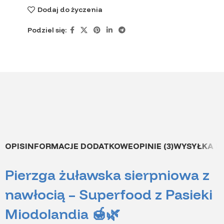
Dodaj do życzenia
Podziel się:
OPIS
INFORMACJE DODATKOWE
OPINIE (3)
WYSYŁKA I
Pierzga żuławska sierpniowa z
nawłocią – Superfood z Pasieki
Miodolandia 🍯🌿