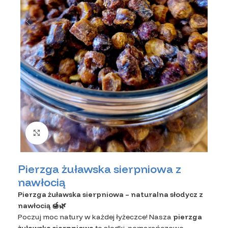
Kliknij, aby powiększyć zdjęcie
Pierzga żuławska sierpniowa z
nawłocią
Pierzga żuławska sierpniowa – naturalna słodycz z
nawłocią 🍯🌿
Poczuj moc natury w każdej łyżeczce! Nasza
pierzga
żuławska sierpniowa
to słodki, pomarańczowo-