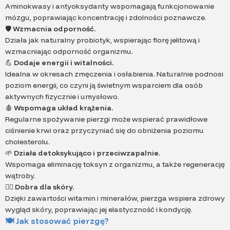
Aminokwasy i antyoksydanty wspomagają funkcjonowanie
mózgu, poprawiając koncentrację i zdolności poznawcze.
🛡️
Wzmacnia odporność.
Działa jak naturalny probiotyk, wspierając florę jelitową i
wzmacniając odporność organizmu.
💪
Dodaje energii i witalności.
Idealna w okresach zmęczenia i osłabienia. Naturalnie podnosi
poziom energii, co czyni ją świetnym wsparciem dla osób
aktywnych fizycznie i umysłowo.
🩸
Wspomaga układ krążenia.
Regularne spożywanie pierzgi może wspierać prawidłowe
ciśnienie krwi oraz przyczyniać się do obniżenia poziomu
cholesterolu.
🌱
Działa detoksykująco i przeciwzapalnie.
Wspomaga eliminację toksyn z organizmu, a także regenerację
wątroby.
💆‍♀️
Dobra dla skóry.
Dzięki zawartości witamin i minerałów, pierzga wspiera zdrowy
wygląd skóry, poprawiając jej elastyczność i kondycję.
🍽
Jak stosować pierzgę?