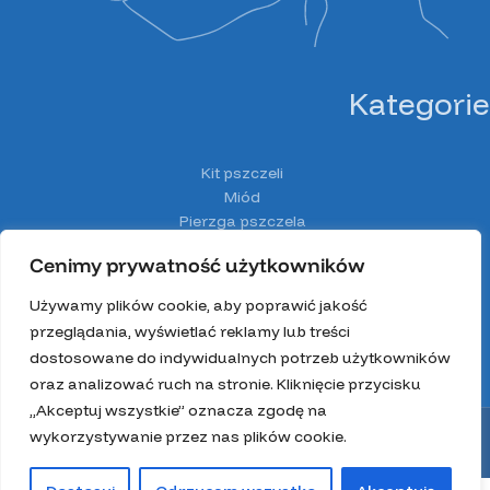
Kategorie
Kit pszczeli
Miód
Pierzga pszczela
Pyłek pszczeli
Cenimy prywatność użytkowników
Spiżarnia Miodolandia
Wosk
Używamy plików cookie, aby poprawić jakość
Z głową w ulu
przeglądania, wyświetlać reklamy lub treści
Zestawy prezentowe
dostosowane do indywidualnych potrzeb użytkowników
oraz analizować ruch na stronie. Kliknięcie przycisku
„Akceptuj wszystkie” oznacza zgodę na
Wszystkie prawa zastrzeżone 2025.
wykorzystywanie przez nas plików cookie.
Regulamin
|
Polityka prywatności
|
Wysyłka i zwroty