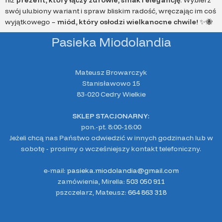
niż
prezent, który łączy zdrowie, smak i elegancję
. Wybierz
swój ulubiony wariant i spraw bliskim radość, wręczając im coś
wyjątkowego –
miód, który osłodzi wielkanocne chwile!
✨🐝
Pasieka Miodolandia
Mateusz Browarczyk
Stanisławowo 15
83-020 Cedry Wielkie
SKLEP STACJONARNY:
pon.-pt. 8:00-16:00
Jeżeli chcą nas Państwo odwiedzić w innych godzinach lub w
sobotę - prosimy o wcześniejszy kontakt telefoniczny.
e-mail:
pasieka.miodolandia@gmail.com
zamówienia, Mirella:
503 050 911
pszczelarz, Mateusz:
664 863 318