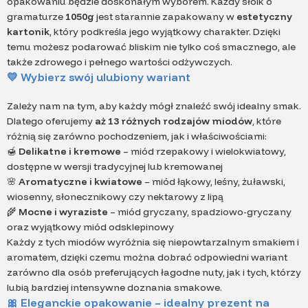
opakowaniu będzie doskonałym wyborem. Każdy słoik o
gramaturze
1050g
jest starannie zapakowany w
estetyczny
kartonik
, który podkreśla jego wyjątkowy charakter. Dzięki
temu możesz podarować bliskim nie tylko coś smacznego, ale
także zdrowego i pełnego wartości odżywczych.
💛 Wybierz swój ulubiony wariant
Zależy nam na tym, aby każdy mógł znaleźć swój idealny smak.
Dlatego oferujemy
aż 13 różnych rodzajów miodów
, które
różnią się zarówno pochodzeniem, jak i właściwościami:
🍯
Delikatne i kremowe
– miód rzepakowy i wielokwiatowy,
dostępne w wersji tradycyjnej lub kremowanej
🌸
Aromatyczne i kwiatowe
– miód łąkowy, leśny, żuławski,
wiosenny, słonecznikowy czy nektarowy z lipą
🌾
Mocne i wyraziste
– miód gryczany, spadziowo-gryczany
oraz wyjątkowy miód odsklepinowy
Każdy z tych miodów wyróżnia się niepowtarzalnym smakiem i
aromatem, dzięki czemu można dobrać odpowiedni wariant
zarówno dla osób preferujących łagodne nuty, jak i tych, którzy
lubią bardziej intensywne doznania smakowe.
🎀 Eleganckie opakowanie – idealny prezent na