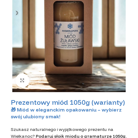
Kliknij, aby powiększyć zdjęcie
Prezentowy miód 1050g (warianty)
🎁 Miód w eleganckim opakowaniu – wybierz
swój ulubiony smak!
Szukasz naturalnego i wyjątkowego prezentu na
Wielkanoc?
Podaruj słoik miodu o gramaturze 1050g
,