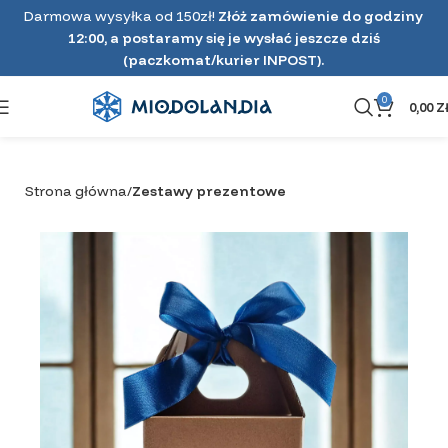
Darmowa wysyłka od 150zł!
Złóż zamówienie do godziny
12:00, a postaramy się je wysłać jeszcze dziś
(paczkomat/kurier INPOST).
0
0,00
Z
Strona główna
Zestawy prezentowe