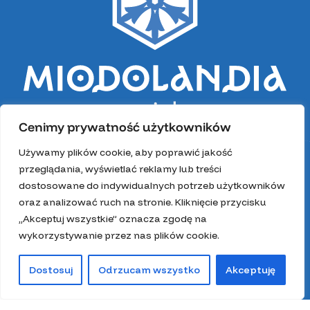
Cenimy prywatność użytkowników
Używamy plików cookie, aby poprawić jakość
przeglądania, wyświetlać reklamy lub treści
dostosowane do indywidualnych potrzeb użytkowników
oraz analizować ruch na stronie. Kliknięcie przycisku
„Akceptuj wszystkie” oznacza zgodę na
wykorzystywanie przez nas plików cookie.
Dostosuj
Odrzucam wszystko
Akceptuję
0
Sklep
Lista życzeń
Kosz
Moje konto