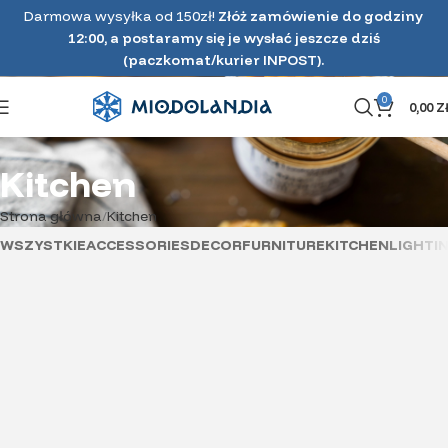
Darmowa wysyłka od 150zł!
Złóż zamówienie do godziny
12:00, a postaramy się je wysłać jeszcze dziś
(paczkomat/kurier INPOST).
0
0,00
Z
Kitchen
Strona główna
Kitchen
WSZYSTKIE
ACCESSORIES
DECOR
FURNITURE
KITCHEN
LIGHTI
Suspendisse quam at vestibulum
Leo uteu ullamcorper
Kitchen
Kitchen