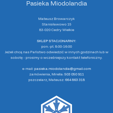
Pasieka Miodolandia
Mateusz Browarczyk
Stanisławowo 15
83-020 Cedry Wielkie
SKLEP STACJONARNY:
pon.-pt. 8:00-16:00
Jeżeli chcą nas Państwo odwiedzić w innych godzinach lub w
sobotę - prosimy o wcześniejszy kontakt telefoniczny.
e-mail:
pasieka.miodolandia@gmail.com
zamówienia, Mirella:
503 050 911
pszczelarz, Mateusz:
664 863 318