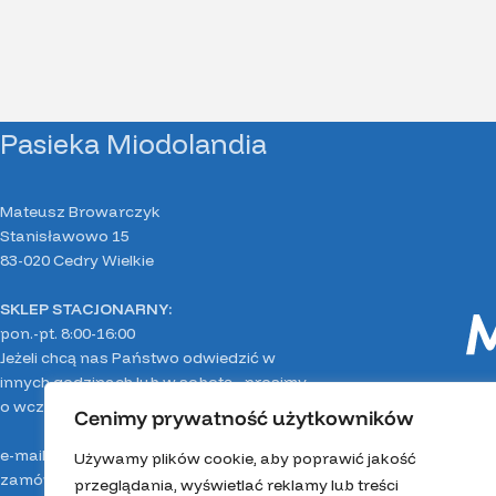
Pasieka Miodolandia
Mateusz Browarczyk
Stanisławowo 15
83-020 Cedry Wielkie
SKLEP STACJONARNY:
pon.-pt. 8:00-16:00
Jeżeli chcą nas Państwo odwiedzić w
innych godzinach lub w sobotę - prosimy
o wcześniejszy kontakt telefoniczny.
Cenimy prywatność użytkowników
e-mail:
pasieka.miodolandia@gmail.com
Używamy plików cookie, aby poprawić jakość
zamówienia, Mirella:
503 050 911
przeglądania, wyświetlać reklamy lub treści