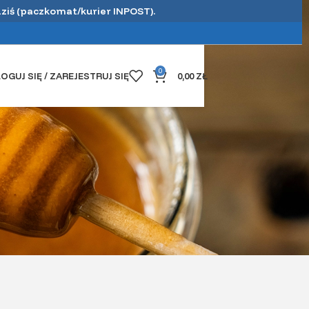
dziś (paczkomat/kurier INPOST).
0
OGUJ SIĘ / ZAREJESTRUJ SIĘ
0,00
ZŁ