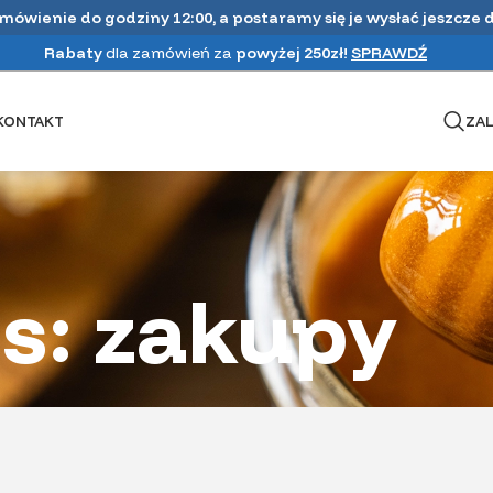
amówienie do godziny 12:00, a postaramy się je wysłać jeszcze 
Rabaty
dla zamówień za
powyżej 250zł!
SPRAWDŹ
KONTAKT
ZAL
s: zakupy