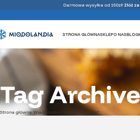
Darmowa wysyłka od 150zł!
Złóż z
STRONA GŁÓWNA
SKLEP
O NAS
BLOG
Z życia pasieki
Na co zwrócić uwagę podczas
zakupu MIODU
Tag Archive
Witam po tak długiej przerwie :) Dziś chciałabym
napisać kilka słów o tym, na co zwrócić uwagę
podczas kupowania miodu. Zazwyczaj gdy ...
CZYTAJ DALEJ
Strona główna
Wiadomości z tagiem "zakupy"
22
LUT