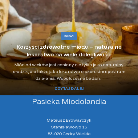
Miód
Korzyści zdrowotne miodu – naturalne
lekarstwo na wiele dolegliwości
Miód od wieków jest ceniony nie tylko jako naturalny
słodzik, ale także jako lekarstwo o szerokim spektrum
działania. Współczesne badan...
CZYTAJ DALEJ
Pasieka Miodolandia
Mateusz Browarczyk
Stanisławowo 15
83-020 Cedry Wielkie