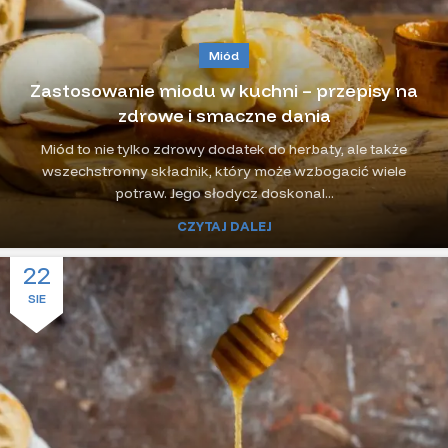
Miód
Zastosowanie miodu w kuchni – przepisy na
zdrowe i smaczne dania
Miód to nie tylko zdrowy dodatek do herbaty, ale także
wszechstronny składnik, który może wzbogacić wiele
potraw. Jego słodycz doskonal...
CZYTAJ DALEJ
22
SIE