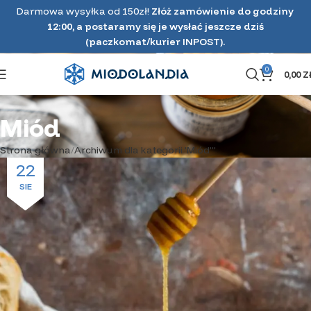
Darmowa wysyłka od 150zł!
Złóż zamówienie do godziny
12:00, a postaramy się je wysłać jeszcze dziś
(paczkomat/kurier INPOST).
0
0,00
Z
Miód
Strona główna
Archiwum dla kategorii 'Miód'"
22
SIE