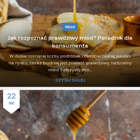
Miód
Jak rozpoznać prawdziwy miód? Poradnik dla
konsumenta
W dobie rosnącej liczby podróbek i miodów niskiej jakości
na rynku, coraz trudniej jest znaleźć prawdziwy, naturalny
miód. Fałszywy mió...
CZYTAJ DALEJ
22
SIE