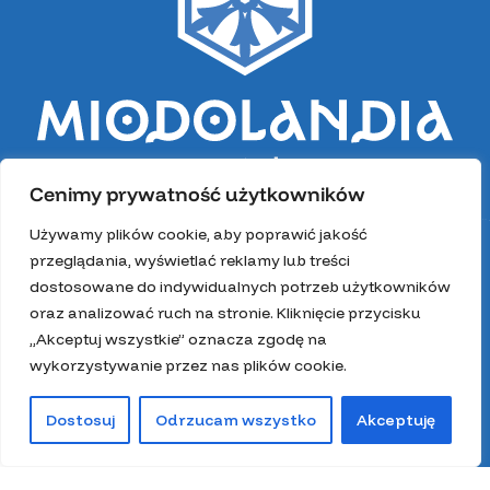
Cenimy prywatność użytkowników
Używamy plików cookie, aby poprawić jakość
przeglądania, wyświetlać reklamy lub treści
dostosowane do indywidualnych potrzeb użytkowników
oraz analizować ruch na stronie. Kliknięcie przycisku
„Akceptuj wszystkie” oznacza zgodę na
wykorzystywanie przez nas plików cookie.
Dostosuj
Odrzucam wszystko
Akceptuję
0
Sklep
Lista życzeń
Kosz
Moje konto