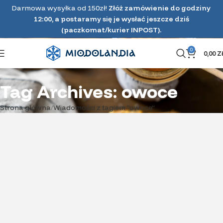
Darmowa wysyłka od 150zł!
Złóż zamówienie do godziny
Z życia pasieki
12:00, a postaramy się je wysłać jeszcze dziś
(paczkomat/kurier INPOST).
Pszczoła murarka – niegroźna i samotna
zapylaczka kwiatów :)
0
0,00
Z
Dzisiejszy artykuł poświęcony będzie pszczole murarce,
która pracuje zupełnie inaczej niż pszczoła miodna i nie jest
Tag Archives: owoce
żadnym zagrożeniem...
CZYTAJ DALEJ
Strona główna
Wiadomości z tagiem "owoce"
03
PAŹ