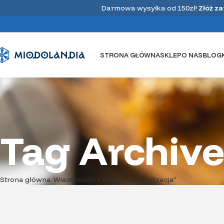
Darmowa wysyłka od 150zł!
Złóż z
STRONA GŁÓWNA
SKLEP
O NAS
BLOG
Z życia pasieki
Krystalizacja miodu pszczelego
Tag Archive
Jest to naturalny proces fizyczny, a nie chemiczny
dlatego też miód nie traci właściwości odżywczych i
leczniczych. Miód ze stanu pły...
CZYTAJ DALEJ
Strona główna
Wiadomości z tagiem "krystalizacja"
02
LUT