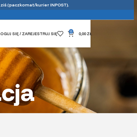
dziś (paczkomat/kurier INPOST).
0
OGUJ SIĘ / ZAREJESTRUJ SIĘ
0,00
ZŁ
acja