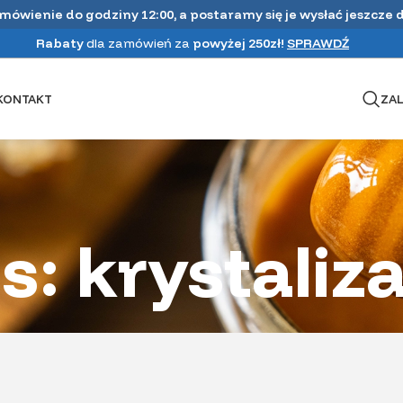
amówienie do godziny 12:00, a postaramy się je wysłać jeszcze 
Rabaty
dla zamówień za
powyżej 250zł!
SPRAWDŹ
KONTAKT
ZAL
s: krystaliz