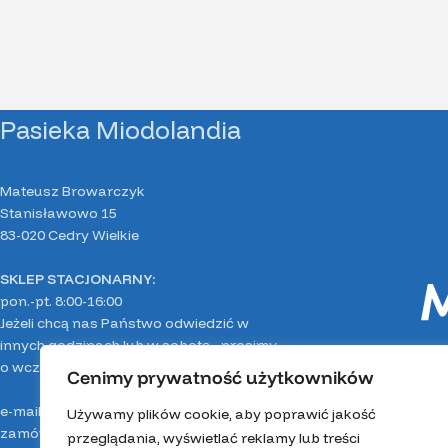
Pasieka Miodolandia
Mateusz Browarczyk
Stanisławowo 15
83-020 Cedry Wielkie
SKLEP STACJONARNY:
pon.-pt. 8:00-16:00
Jeżeli chcą nas Państwo odwiedzić w
innych godzinach lub w sobotę - prosimy
o wcześniejszy kontakt telefoniczny.
Cenimy prywatność użytkowników
e-mail:
pasieka.miodolandia@gmail.com
Używamy plików cookie, aby poprawić jakość
zamówienia, Mirella:
503 050 911
przeglądania, wyświetlać reklamy lub treści