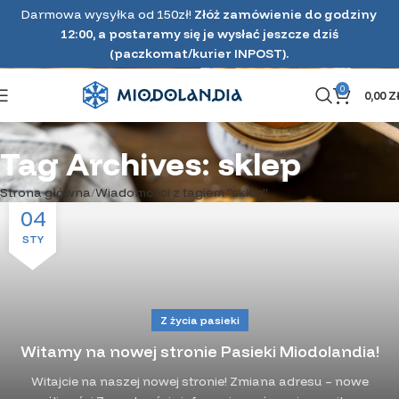
Darmowa wysyłka od 150zł!
Złóż zamówienie do godziny
12:00, a postaramy się je wysłać jeszcze dziś
(paczkomat/kurier INPOST).
0
0,00
Z
Tag Archives: sklep
Strona główna
Wiadomości z tagiem "sklep"
04
STY
Z życia pasieki
Witamy na nowej stronie Pasieki Miodolandia!
Witajcie na naszej nowej stronie! Zmiana adresu – nowe