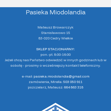
Pasieka Miodolandia
Mateusz Browarczyk
Stanisławowo 15
83-020 Cedry Wielkie
SKLEP STACJONARNY:
pon.-pt. 8:00-16:00
Jeżeli chcą nas Państwo odwiedzić w innych godzinach lub w
sobotę - prosimy o wcześniejszy kontakt telefoniczny.
e-mail:
pasieka.miodolandia@gmail.com
zamówienia, Mirella:
503 050 911
pszczelarz, Mateusz:
664 863 318