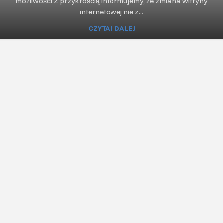
możliwości Z przykrością informujemy, że zmiana witryny
internetowej nie z...
CZYTAJ DALEJ