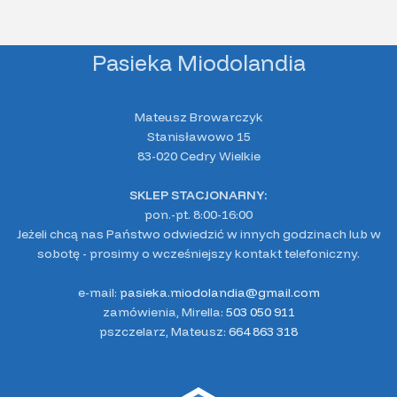
Pasieka Miodolandia
Mateusz Browarczyk
Stanisławowo 15
83-020 Cedry Wielkie
SKLEP STACJONARNY:
pon.-pt. 8:00-16:00
Jeżeli chcą nas Państwo odwiedzić w innych godzinach lub w
sobotę - prosimy o wcześniejszy kontakt telefoniczny.
e-mail:
pasieka.miodolandia@gmail.com
zamówienia, Mirella:
503 050 911
pszczelarz, Mateusz:
664 863 318