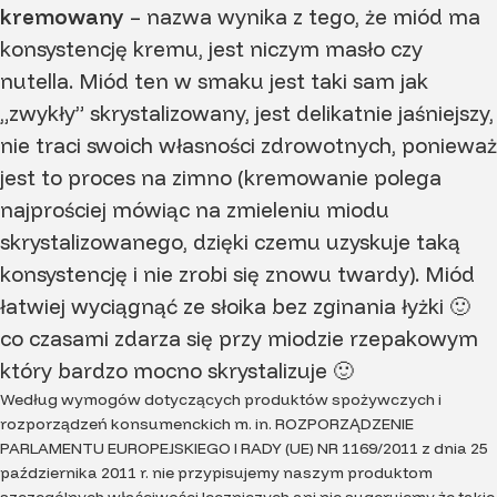
kremowany
– nazwa wynika z tego, że miód ma
konsystencję kremu, jest niczym masło czy
nutella. Miód ten w smaku jest taki sam jak
„zwykły” skrystalizowany, jest delikatnie jaśniejszy,
nie traci swoich własności zdrowotnych, ponieważ
jest to proces na zimno (kremowanie polega
najprościej mówiąc na zmieleniu miodu
skrystalizowanego, dzięki czemu uzyskuje taką
konsystencję i nie zrobi się znowu twardy). Miód
łatwiej wyciągnąć ze słoika bez zginania łyżki 🙂
co czasami zdarza się przy miodzie rzepakowym
który bardzo mocno skrystalizuje 🙂
Według wymogów dotyczących produktów spożywczych i
rozporządzeń konsumenckich m. in. ROZPORZĄDZENIE
PARLAMENTU EUROPEJSKIEGO I RADY (UE) NR 1169/2011 z dnia 25
października 2011 r. nie przypisujemy naszym produktom