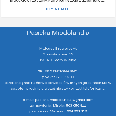
produktów i zapachy, które pamiętacie z dzieciństwa…
CZYTAJ DALEJ
Pasieka Miodolandia
Mateusz Browarczyk
Stanisławowo 15
83-020 Cedry Wielkie
SKLEP STACJONARNY:
pon.-pt. 8:00-16:00
Jeżeli chcą nas Państwo odwiedzić w innych godzinach lub w
sobotę - prosimy o wcześniejszy kontakt telefoniczny.
e-mail:
pasieka.miodolandia@gmail.com
zamówienia, Mirella:
503 050 911
pszczelarz, Mateusz:
664 863 318