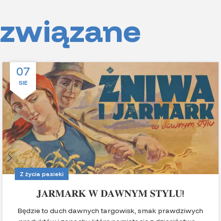
związane
07
SIE
Z życia pasieki
𝐉𝐀𝐑𝐌𝐀𝐑𝐊 𝐖 𝐃𝐀𝐖𝐍𝐘𝐌 𝐒𝐓𝐘𝐋𝐔!
Będzie to duch dawnych targowisk, smak prawdziwych