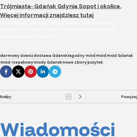
Trójmiasta- Gdańsk Gdynia Sopot i okolice.
Więcej informacji znajdziesz
tutaj
Miód Gdańsk, dostawa miodu Gdańsk, cennik miodów,
dostarczenie miodów Gdańsk, pyłek kwiatowy Gdański,
prawdziwe miody Gdańsk,
darmowy dowóz
dostawa Gdańsk
łagodny miód
miód
miód Gdańsk
miód rzepakowy
miody Gdańsk
nowe zbiory
pożytek
Nowy
Powyżej
Wiadomości