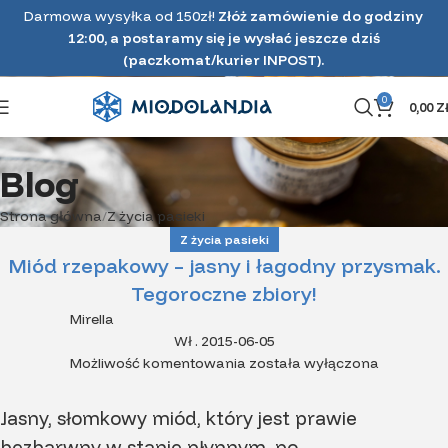
Darmowa wysyłka od 150zł!
Złóż zamówienie do godziny
12:00, a postaramy się je wysłać jeszcze dziś
(paczkomat/kurier INPOST).
0
0,00
Z
Blog
Strona główna
Z życia pasieki
Z życia pasieki
Miód rzepakowy – jasny i łagodny przysmak.
Tegoroczne zbiory!
Mirella
Wł . 2015-06-05
Możliwość komentowania
została wyłączona
Jasny, słomkowy miód, który jest prawie
bezbarwny w stanie płynnym, po