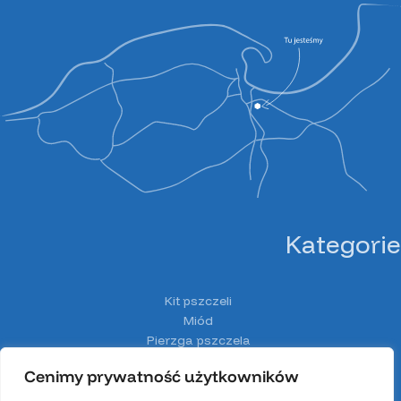
Kategorie
Kit pszczeli
Miód
Pierzga pszczela
Pyłek pszczeli
Cenimy prywatność użytkowników
Spiżarnia Miodolandia
Wosk