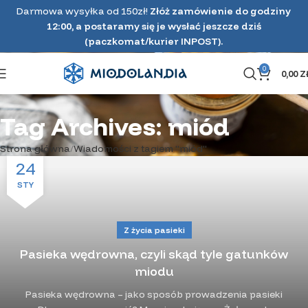
Darmowa wysyłka od 150zł!
Złóż zamówienie do godziny
12:00, a postaramy się je wysłać jeszcze dziś
(paczkomat/kurier INPOST).
0
0,00
Z
Tag Archives: miód
Strona główna
Wiadomości z tagiem "miód"
24
STY
Z życia pasieki
Pasieka wędrowna, czyli skąd tyle gatunków
miodu
Pasieka wędrowna – jako sposób prowadzenia pasieki