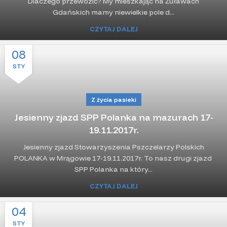
Dlaczego przewozić? My mieszkając na Żuławach
Gdańskich mamy niewielkie pole d...
CZYTAJ DALEJ
08
STY
Z życia pasieki
Jesienny zjazd SPP Polanka na mazurach 17-
19.11.2017r.
Jesienny zjazd Stowarzyszenia Pszczelarzy Polskich
POLANKA w Mrągowie 17-19.11.2017r. To nasz drugi zjazd
SPP Polanka na który...
CZYTAJ DALEJ
04
STY