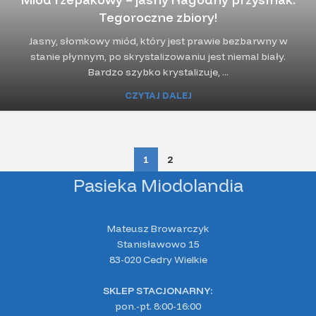
Nasz pierwszy zjazd pszczelarzy SPP
Pszczelarz jako wykonywany zawód –
Tegoroczne zbiory!
POLANKA :)
opłacalne?
Jasny, słomkowy miód, który jest prawie bezbarwny w
Witajcie! Troszkę już czasu minęło od tego zjazdu, ale
Witam Was serdecznie, zaintrygował mnie jeden z
stanie płynnym, po skrystalizowaniu jest niemal biały.
niestety nie miałam jak opisać tego wydarzenia, gdyż przez
komentarzy, na który chciałbym obszerniej się
Bardzo szybko krystalizuje, ...
przeprowadzkę nie mi...
wypowiedzieć. A mianowicie - czy sprzeda...
CZYTAJ DALEJ
CZYTAJ DALEJ
CZYTAJ DALEJ
25
08
MAR
LUT
1
2
Pasieka Miodolandia
Mateusz Browarczyk
Stanisławowo 15
83-020 Cedry Wielkie
SKLEP STACJONARNY:
pon.-pt. 8:00-16:00