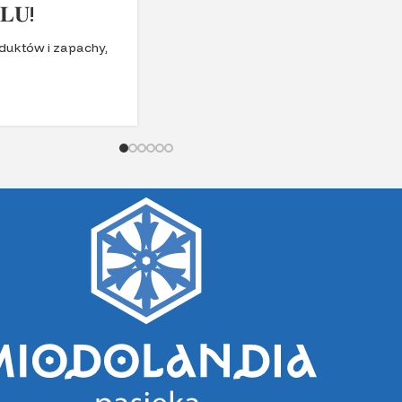
𝐋𝐔!
duktów i zapachy,