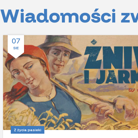
Wiadomości z
07
SIE
Z życia pasieki