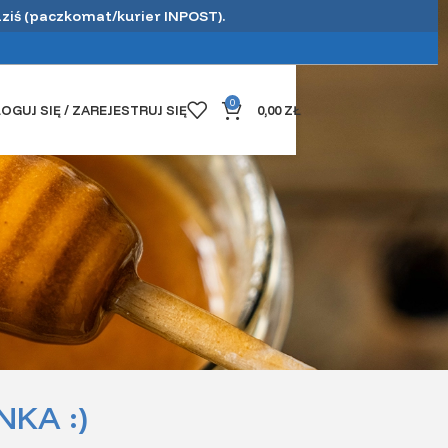
dziś (paczkomat/kurier INPOST).
0
OGUJ SIĘ / ZAREJESTRUJ SIĘ
0,00
ZŁ
NKA :)