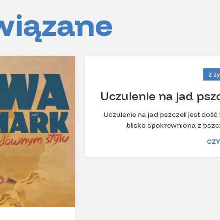
wiązane
Z ży
Uczulenie na jad psz
Uczulenie na jad pszczeli jest doś
blisko spokrewniona z pszcze
CZY