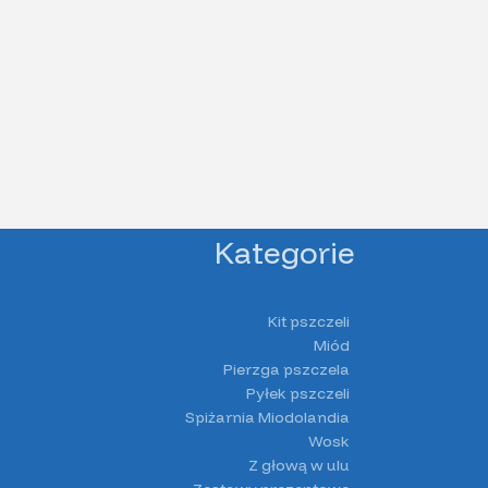
Kategorie
Kit pszczeli
Miód
Pierzga pszczela
Pyłek pszczeli
Spiżarnia Miodolandia
Wosk
Z głową w ulu