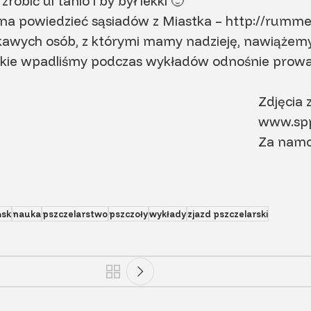
robić ul tanio i by był lekki 🙂
żna powiedzieć sąsiadów z Miastka – http://rumm
ekawych osób, z którymi mamy nadzieję, nawiążem
kie wpadliśmy podczas wykładów odnośnie prowad
Zdjęcia 
www.spp
Za namo
ńsk
nauka
pszczelarstwo
pszczoły
wykłady
zjazd pszczelarski