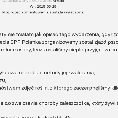
Opublikowany przez autora
Mirella
Wł . 2015-03-25
Możliwość komentowania
została wyłączona
stety nie miałam jak opisać tego wydarzenia, gdyż
10-lecia SPP Polanka zorganizowany został zjazd ps
 młode osoby, lecz zostaliśmy ciepło przyjęci, za c
ła owa choroba i metody jej zwalczania,
ru,
óstwem zdjęć roślin, z którego zaczerpnęliśmy ki
e do zwalczania choroby zaleszczotka, który żywi 