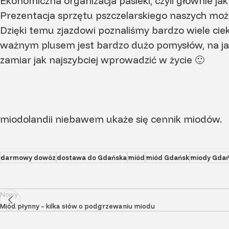
Ekonomiczna organizacja pasieki, czyli głównie jak z
Prezentacja sprzętu pszczelarskiego naszych mo
Dzięki temu zjazdowi poznaliśmy bardzo wiele ci
ważnym plusem jest bardzo dużo pomysłów, na ja
zamiar jak najszybciej wprowadzić w życie 🙂
miodolandii niebawem ukaże się cennik miodów.
darmowy dowóz
dostawa do Gdańska
miód
miód Gdańsk
miody Gda
Nowy
Miód płynny – kilka słów o podgrzewaniu miodu