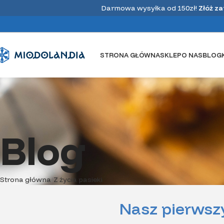
Darmowa wysyłka od 150zł!
Złóż z
STRONA GŁÓWNA
SKLEP
O NAS
BLOG
Blog
Strona główna
Z życia pasieki
Nasz pierwsz