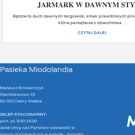
𝐉𝐀𝐑𝐌𝐀𝐑𝐊 𝐖 𝐃𝐀𝐖𝐍𝐘𝐌 𝐒𝐓𝐘
Będzie to duch dawnych targowisk, smak prawdziwych pro
które pamiętacie z dzieciństwa…
CZYTAJ DALEJ
Pasieka Miodolandia
Mateusz Browarczyk
Stanisławowo 15
83-020 Cedry Wielkie
SKLEP STACJONARNY:
pon.-pt. 8:00-16:00
Jeżeli chcą nas Państwo odwiedzić w
innych godzinach lub w sobotę - prosimy