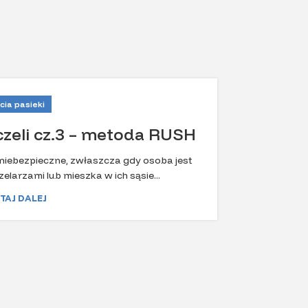
cia pasieki
czeli cz.3 – metoda RUSH
Pasiek
ć niebezpieczne, zwłaszcza gdy osoba jest
larzami lub mieszka w ich sąsie...
Pasieka wę
My m
TAJ DALEJ