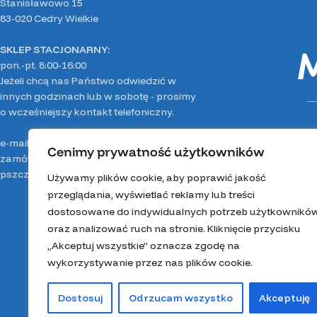
Stanisławowo 15
83-020 Cedry Wielkie
SKLEP STACJONARNY:
pon.-pt. 8:00-16:00
Jeżeli chcą nas Państwo odwiedzić w
innych godzinach lub w sobotę - prosimy
o wcześniejszy kontakt telefoniczny.
e-mail:
pasieka.miodolandia@gmail.com
Cenimy prywatność użytkowników
zamówienia, Mirella:
503 050 911
pszczelarz, Mateusz:
664 863 318
Używamy plików cookie, aby poprawić jakość
przeglądania, wyświetlać reklamy lub treści
dostosowane do indywidualnych potrzeb użytkownikó
oraz analizować ruch na stronie. Kliknięcie przycisku
„Akceptuj wszystkie” oznacza zgodę na
wykorzystywanie przez nas plików cookie.
Dostosuj
Odrzucam wszystko
Akceptuję