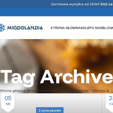
Darmowa wysyłka od 150zł!
Złóż z
STRONA GŁÓWNA
SKLEP
O NAS
BLOG
Tag Archiv
Strona główna
Wiadomości z tagiem "miód Gdańsk"
(Strona 3)
05
2
SIE
C
Z życia pasieki