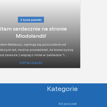
Z życia pasieki
itam serdecznie na stronie
Miodolandii!
stem Mateusz, zajmuję się pszczołami od
dszych lat, można powiedzieć, że towarzyszą
od zawsze :) więcej o mnie w zakładce "I...
CZYTAJ DALEJ
Kategorie
Kit pszczeli