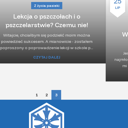
25
STY
Z życia pasieki
LIP
Lekcja o pszczołach i o
pszczelarstwie? Czemu nie!
W
Witajcie, chciałbym się podzielić moim można
powiedzieć sukcesem. A mianowicie - zostałem
poproszony o poprowadzenie lekcji w szkole p...
Je
CZYTAJ DALEJ
najmło
mi 
1
2
3