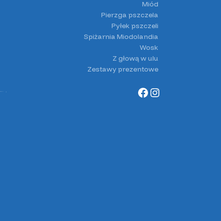
Miód
Pierzga pszczela
Pyłek pszczeli
Spiżarnia Miodolandia
Wosk
Z głową w ulu
Zestawy prezentowe