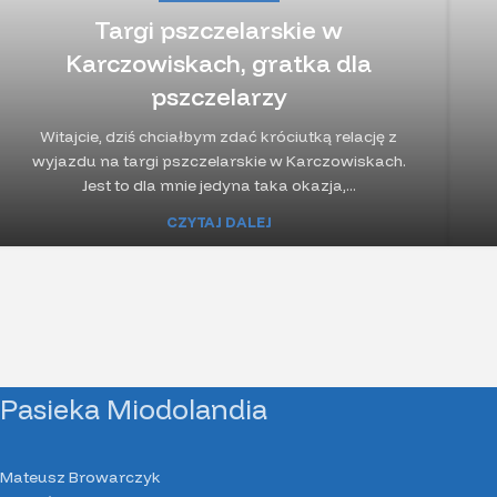
Targi pszczelarskie w
Karczowiskach, gratka dla
pszczelarzy
Witajcie, dziś chciałbym zdać króciutką relację z
wyjazdu na targi pszczelarskie w Karczowiskach.
Jest to dla mnie jedyna taka okazja,...
CZYTAJ DALEJ
Pasieka Miodolandia
Mateusz Browarczyk