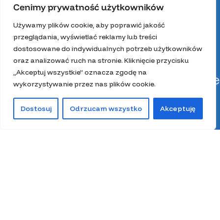
Cenimy prywatność użytkowników
Używamy plików cookie, aby poprawić jakość
przeglądania, wyświetlać reklamy lub treści
dostosowane do indywidualnych potrzeb użytkowników
oraz analizować ruch na stronie. Kliknięcie przycisku
„Akceptuj wszystkie” oznacza zgodę na
Kategorie
wykorzystywanie przez nas plików cookie.
Dostosuj
Odrzucam wszystko
Akceptuję
0
Kit pszczeli
Miód
Sklep
Lista życzeń
Kosz
Moje konto
Pierzga pszczela
Pyłek pszczeli
Spiżarnia Miodolandia
Wosk
Z głową w ulu
Zestawy prezentowe